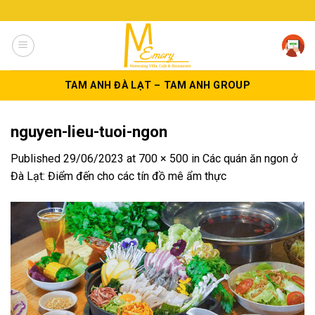
Skip
to
content
TAM ANH ĐÀ LẠT – TAM ANH GROUP
nguyen-lieu-tuoi-ngon
Published
29/06/2023
at
700 × 500
in
Các quán ăn ngon ở
Đà Lạt: Điểm đến cho các tín đồ mê ẩm thực