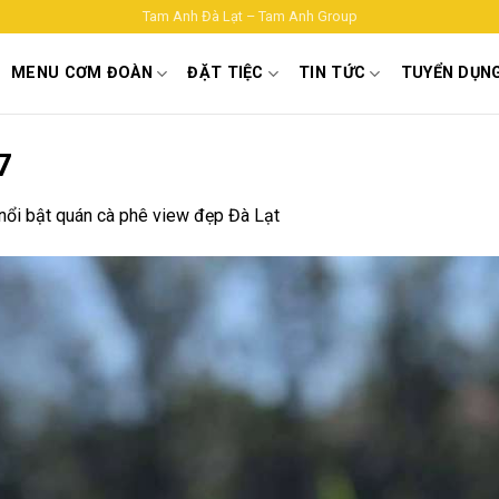
Tam Anh Đà Lạt – Tam Anh Group
MENU CƠM ĐOÀN
ĐẶT TIỆC
TIN TỨC
TUYỂN DỤN
7
nổi bật quán cà phê view đẹp Đà Lạt