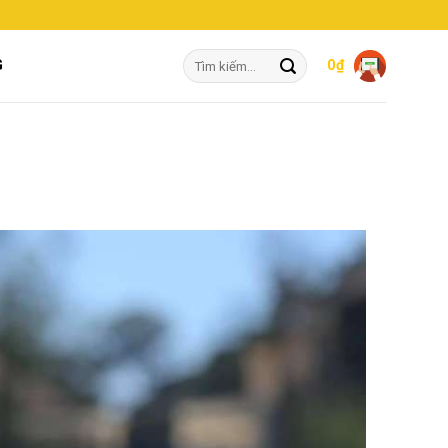
Tìm
G
0
₫
kiếm: