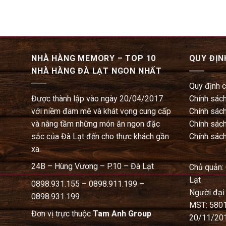
NHÀ HÀNG MEMORY – TOP 10
QUY ĐỊN
NHÀ HÀNG ĐÀ LẠT NGON NHẤT
Quy định 
Được thành lập vào ngày 20/04/2017
Chính sách
với niềm đam mê và khát vọng cung cấp
Chính sách
và nâng tầm những món ăn ngon đặc
Chính sách
sắc của Đà Lạt đến cho thực khách gần
Chính sách
xa.
24B – Hùng Vương – P.10 – Đà Lạt
Chủ quản:
Lạt
0898.931.155 – 0898.911.199 –
Người đại
0898.931.199
MST: 580
Đơn vị trực thuộc
Tam Anh Group
20/11/20