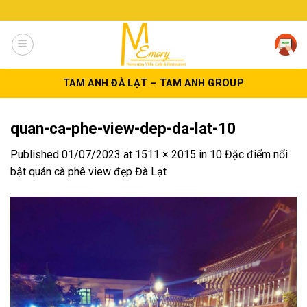
Skip
to
content
TAM ANH ĐÀ LẠT – TAM ANH GROUP
quan-ca-phe-view-dep-da-lat-10
Published
01/07/2023
at
1511 × 2015
in
10 Đặc điểm nổi
bật quán cà phê view đẹp Đà Lạt