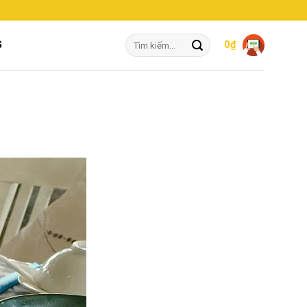
Tìm
G
0
₫
kiếm: