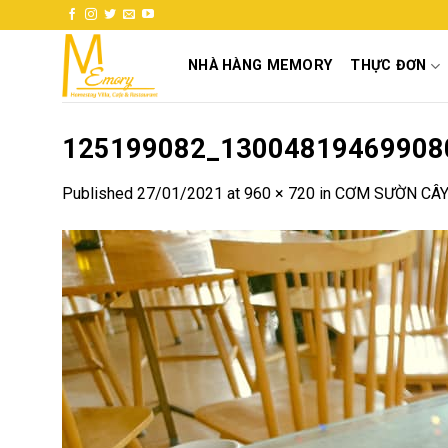
Skip
to
content
NHÀ HÀNG MEMORY
THỰC ĐƠN
125199082_13004819469908
Published
27/01/2021
at
960 × 720
in
CƠM SƯỜN CÂ