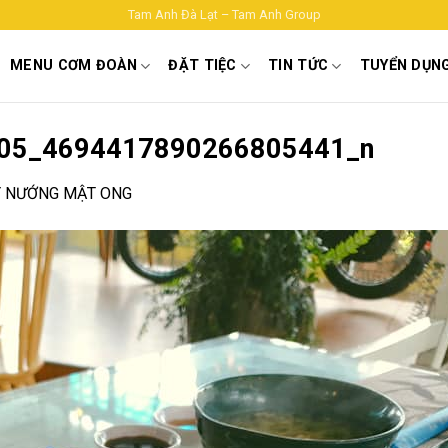
Tam Anh Đà Lạt – Tam Anh Group
MENU CƠM ĐOÀN
ĐẶT TIỆC
TIN TỨC
TUYỂN DỤN
05_4694417890266805441_n
Y NƯỚNG MẬT ONG