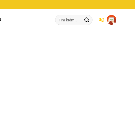
Tìm
G
0
₫
kiếm: