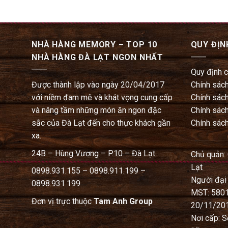
NHÀ HÀNG MEMORY – TOP 10
QUY ĐỊN
NHÀ HÀNG ĐÀ LẠT NGON NHẤT
Quy định 
Được thành lập vào ngày 20/04/2017
Chính sách
với niềm đam mê và khát vọng cung cấp
Chính sách
và nâng tầm những món ăn ngon đặc
Chính sách
sắc của Đà Lạt đến cho thực khách gần
Chính sách
xa.
24B – Hùng Vương – P.10 – Đà Lạt
Chủ quản:
Lạt
0898.931.155 – 0898.911.199 –
Người đại
0898.931.199
MST: 580
Đơn vị trực thuộc
Tam Anh Group
20/11/20
Nơi cấp: S