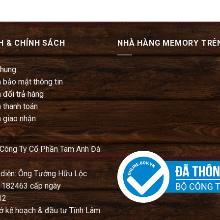
H & CHÍNH SÁCH
NHÀ HÀNG MEMORY TRÊ
chung
 bảo mật thông tin
 đổi trả hàng
 thanh toán
 giao nhận
 Công Ty Cổ Phần Tam Anh Đà
 diện: Ông Tưởng Hữu Lộc
1182463 cấp ngày
12
ở kế hoạch & đầu tư Tỉnh Lâm