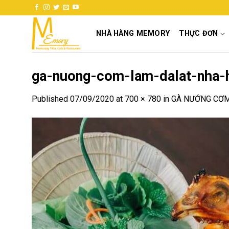
Skip
to
content
NHÀ HÀNG MEMORY
THỰC ĐƠN
ga-nuong-com-lam-dalat-nha-
Published
07/09/2020
at
700 × 780
in
GÀ NƯỚNG CƠM