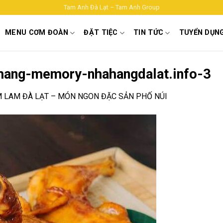
Tam Anh Đà Lạt – Tam Anh Group
MENU CƠM ĐOÀN
ĐẶT TIỆC
TIN TỨC
TUYỂN DỤN
hang-memory-nhahangdalat.info-3
 LAM ĐÀ LẠT – MÓN NGON ĐẶC SẢN PHỐ NÚI