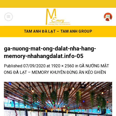
Skip
to
content
TAM ANH ĐÀ LẠT – TAM ANH GROUP
ga-nuong-mat-ong-dalat-nha-hang-
memory-nhahangdalat.info-05
Published
07/09/2020
at
1920 × 2560
in
GÀ NƯỚNG MẬT
ONG ĐÀ LẠT – MEMORY KHUYÊN ĐỪNG ĂN KẺO GHIỀN