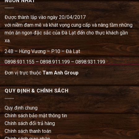
NGON NHẤT
Được thành lập vào ngày 20/04/2017
với niềm đam mê và khát vọng cung cấp và nâng tầm những
món ăn ngon đặc sắc của Đà Lạt đến cho thực khách gần
xa.
24B – Hùng Vương – P.10 – Đà Lạt
0898.931.155 – 0898.911.199 – 0898.931.199
Đơn vị trực thuộc
Tam Anh Group
QUY ĐỊNH & CHÍNH SÁCH
Quy định chung
Chính sách bảo mật thông tin
Chính sách đổi trả hàng
Chính sách thanh toán
Chính sách giao nhận