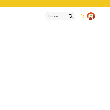
Tìm
G
0
₫
kiếm: