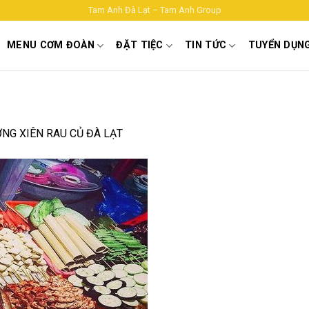
Tam Anh Đà Lạt – Tam Anh Group
MENU CƠM ĐOÀN
ĐẶT TIỆC
TIN TỨC
TUYỂN DỤN
NG XIÊN RAU CỦ ĐÀ LẠT