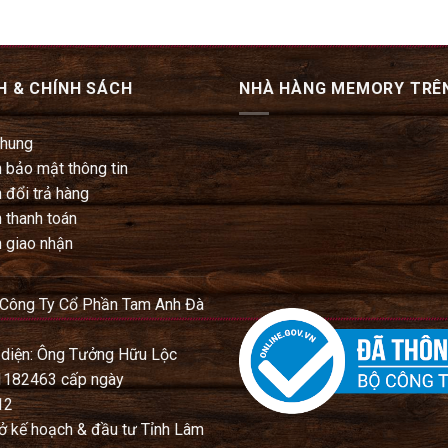
H & CHÍNH SÁCH
NHÀ HÀNG MEMORY TRÊ
chung
 bảo mật thông tin
 đổi trả hàng
 thanh toán
 giao nhận
 Công Ty Cổ Phần Tam Anh Đà
 diện: Ông Tưởng Hữu Lộc
1182463 cấp ngày
12
ở kế hoạch & đầu tư Tỉnh Lâm