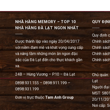
NHÀ HÀNG MEMORY – TOP 10
QUY ĐỊN
NHÀ HÀNG ĐÀ LẠT NGON NHẤT
Quy định 
Được thành lập vào ngày 20/04/2017
Chính sách
với niềm đam mê và khát vọng cung cấp
Chính sách
và nâng tầm những món ăn ngon đặc
Chính sách
sắc của Đà Lạt đến cho thực khách gần
Chính sách
xa.
24B – Hùng Vương – P.10 – Đà Lạt
Chủ quản:
Lạt
0898.931.155 – 0898.911.199 –
Người đại
0898.931.199
MST: 580
Đơn vị trực thuộc
Tam Anh Group
20/11/20
Nơi cấp: S