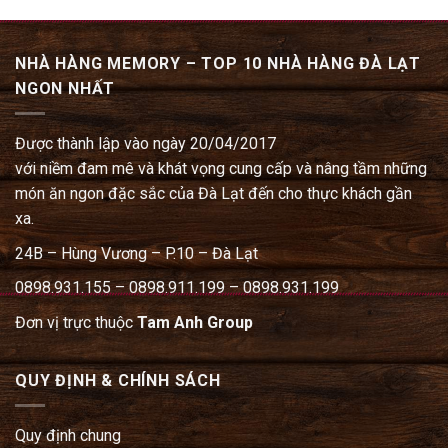
NHÀ HÀNG MEMORY – TOP 10 NHÀ HÀNG ĐÀ LẠT
NGON NHẤT
Được thành lập vào ngày 20/04/2017
với niềm đam mê và khát vọng cung cấp và nâng tầm những
món ăn ngon đặc sắc của Đà Lạt đến cho thực khách gần
xa.
24B – Hùng Vương – P.10 – Đà Lạt
0898.931.155 – 0898.911.199 – 0898.931.199
Đơn vị trực thuộc
Tam Anh Group
QUY ĐỊNH & CHÍNH SÁCH
Quy định chung