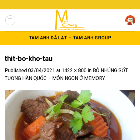
Skip
to
content
TAM ANH ĐÀ LẠT – TAM ANH GROUP
thit-bo-kho-tau
Published
03/04/2021
at
1422 × 800
in
BÒ NHÚNG SỐT
TƯƠNG HÀN QUỐC – MÓN NGON Ở MEMORY