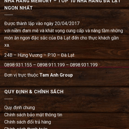
NHÀ HÀNG MEMORY – TOP 10 NHÀ HÀNG ĐÀ LẠT
NGON NHẤT
Được thành lập vào ngày 20/04/2017
với niềm đam mê và khát vọng cung cấp và nâng tầm những
món ăn ngon đặc sắc của Đà Lạt đến cho thực khách gần
xa.
24B – Hùng Vương – P.10 – Đà Lạt
0898.931.155 – 0898.911.199 – 0898.931.199
Đơn vị trực thuộc
Tam Anh Group
QUY ĐỊNH & CHÍNH SÁCH
Quy định chung
Chính sách bảo mật thông tin
Chính sách đổi trả hàng