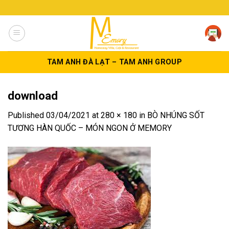
Skip
to
content
TAM ANH ĐÀ LẠT – TAM ANH GROUP
download
Published
03/04/2021
at
280 × 180
in
BÒ NHÚNG SỐT
TƯƠNG HÀN QUỐC – MÓN NGON Ở MEMORY