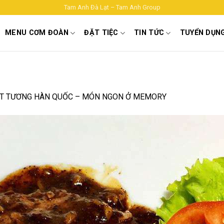
Tam Anh Đà Lạt – Tam Anh Group
MENU CƠM ĐOÀN
ĐẶT TIỆC
TIN TỨC
TUYỂN DỤN
T TƯƠNG HÀN QUỐC – MÓN NGON Ở MEMORY