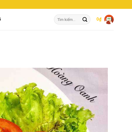
Tìm
G
0
₫
kiếm: