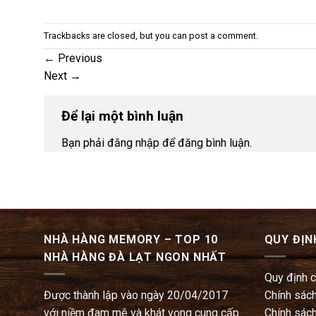
Trackbacks are closed, but you can
post a comment
.
←
Previous
Next
→
Để lại một bình luận
Bạn phải đăng nhập để đăng bình luận.
NHÀ HÀNG MEMORY – TOP 10
QUY ĐỊN
NHÀ HÀNG ĐÀ LẠT NGON NHẤT
Quy định 
Được thành lập vào ngày 20/04/2017
Chính sách
với niềm đam mê và khát vọng cung cấp
Chính sách