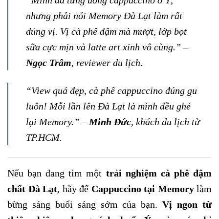
“Mình đã từng uống cappuccino ở Ý,
nhưng phải nói Memory Đà Lạt làm rất
đúng vị. Vị cà phê đậm mà mượt, lớp bọt
sữa cực mịn và latte art xinh vô cùng.” –
Ngọc Trâm
, reviewer du lịch.
“View quá đẹp, cà phê cappuccino đúng gu
luôn! Mỗi lần lên Đà Lạt là mình đều ghé
lại Memory.” –
Minh Đức
, khách du lịch từ
TP.HCM.
Nếu bạn đang tìm một
trải nghiệm cà phê đậm
chất Đà Lạt
, hãy để
Cappuccino tại Memory
làm
bừng sáng buổi sáng sớm của bạn.
Vị ngon từ