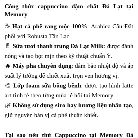
Công thức cappuccino đậm chất Đà Lạt tại
Memory
☕
Hạt cà phê rang mộc 100%
: Arabica Cầu Đất
phối với Robusta Tân Lạc.
🥛
Sữa tươi thanh trùng Đà Lạt Milk
: được đánh
nóng và tạo bọt mịn theo kỹ thuật chuẩn Ý.
🔥
Máy pha chuyên dụng
: đảm bảo nhiệt độ và áp
suất lý tưởng để chiết xuất trọn vẹn hương vị.
🎨
Lớp foam sữa bồng bềnh
: được tạo hình latte
art tinh tế theo từng mùa lễ hội tại Memory.
🌿
Không sử dụng siro hay hương liệu nhân tạo
,
giữ nguyên bản vị cà phê thuần khiết.
Tại sao nên thử Cappuccino tại Memory Đà