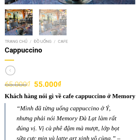
TRANG CHỦ
/
ĐỒ UỐNG
/
CAFE
Cappuccino
Giá
Giá
65.000
₫
55.000
₫
gốc
hiện
Khách hàng nói gì về cafe cappuccino ở Memory
là:
tại
65.000₫.
là:
“Mình đã từng uống cappuccino ở Ý,
55.000₫.
nhưng phải nói Memory Đà Lạt làm rất
đúng vị. Vị cà phê đậm mà mượt, lớp bọt
sữa cực mịn và latte art xinh vô cùng.” –