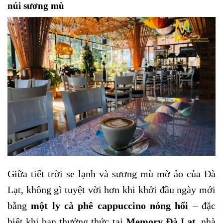
núi sương mù
Giữa tiết trời se lạnh và sương mù mờ ảo của Đà
Lạt, không gì tuyệt vời hơn khi khởi đầu ngày mới
bằng
một ly cà phê cappuccino nóng hổi
– đặc
biệt khi bạn thưởng thức tại
Memory Đà Lạt
, nhà