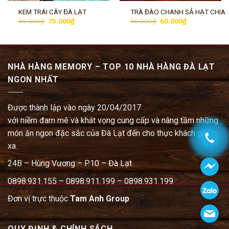
KEM TRÁI CÂY ĐÀ LẠT
TRÀ ĐÀO CHANH SẢ HẠT CHIA
Giá
Giá
Giá
Giá
85.000
₫
75.000
₫
80.000
₫
60.000
₫
gốc
hiện
gốc
hiện
là:
tại
là:
tại
85.000₫.
là:
80.000₫.
là:
75.000₫.
60.000₫.
NHÀ HÀNG MEMORY – TOP 10 NHÀ HÀNG ĐÀ LẠT
NGON NHẤT
Được thành lập vào ngày 20/04/2017
với niềm đam mê và khát vọng cung cấp và nâng tầm những
món ăn ngon đặc sắc của Đà Lạt đến cho thực khách gần
xa.
24B – Hùng Vương – P.10 – Đà Lạt
0898.931.155 – 0898.911.199 – 0898.931.199
Đơn vị trực thuộc
Tam Anh Group
QUY ĐỊNH & CHÍNH SÁCH